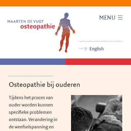
Naar
Naar
Naar
de
de
de
inhoud
navigatie
footer
MENU
English
Osteopathie bij ouderen
Tijdens het proces van
ouder worden kunnen
specifieke problemen
ontstaan. Verandering in
de weefselspanning en